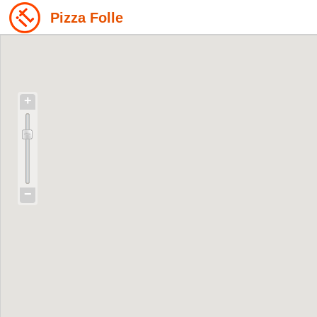
Pizza Folle
+
−