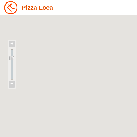
Pizza Loca
+
−