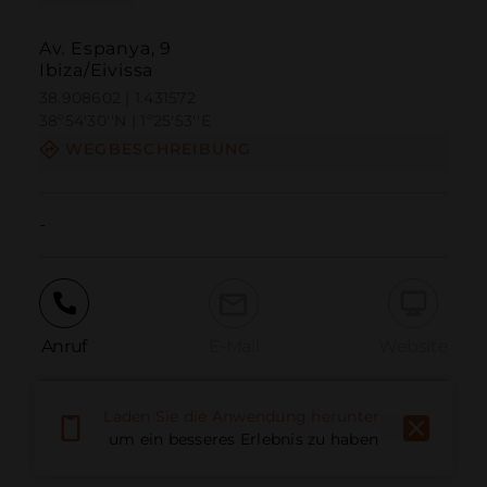
Av. Espanya, 9
Ibiza/Eivissa
38.908602 | 1.431572
38º54'30''N | 1º25'53''E
WEGBESCHREIBUNG
-
Anruf
E-Mail
Website
Laden Sie die Anwendung herunter,
Problem melden
um ein besseres Erlebnis zu haben