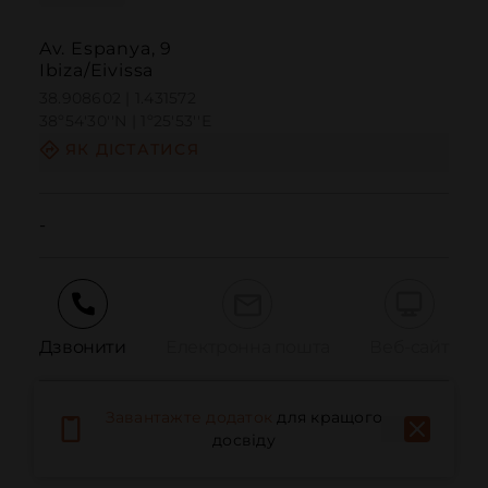
Av. Espanya, 9
Ibiza/Eivissa
38.908602 | 1.431572
38º54'30''N | 1º25'53''E
ЯК ДІСТАТИСЯ
-
Дзвонити
Електронна пошта
Веб-сайт
Завантажте додаток
для кращого
Повідомити про проблему
досвіду