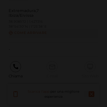
Extremadura,7
Ibiza/Eivissa
38.908572 | 1.427316
38º54'30''N | 1º25'38''E
COME ARRIVARE
-
Chiama
E-mail
Sito Web
Scarica l'app
per una migliore
Segnala problema
esperienza