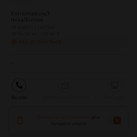
Extremadura,7
Ibiza/Eivissa
38.908572 | 1.427316
38º54'30''N | 1º25'38''E
КАК ДОБРАТЬСЯ
-
Вызов
Электронная почта
Веб-сайт
Скачайте приложение
для
Сообщить о проблеме
лучшего опыта