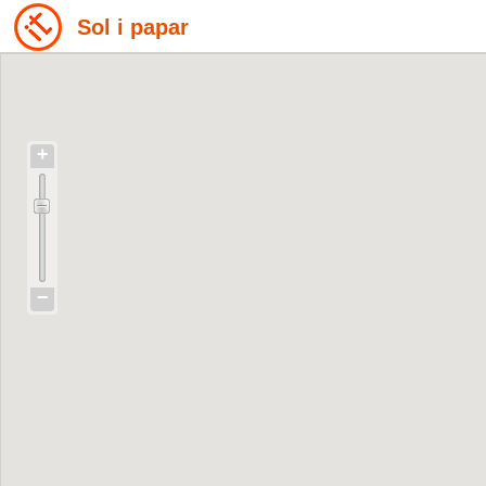
Sol i papar
+
−