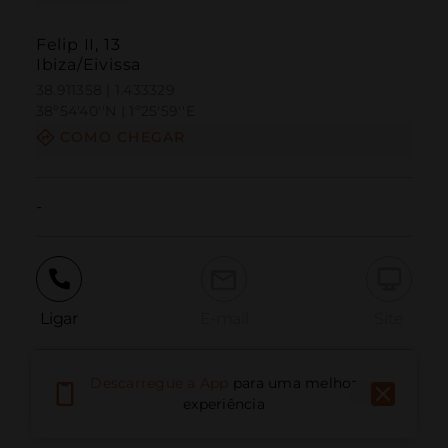
Felip II, 13
Ibiza/Eivissa
38.911358 | 1.433329
38º54'40''N | 1º25'59''E
COMO CHEGAR
-
Ligar
E-mail
Site
Descarregue a App
para uma melhor
Relatar problema
experiência