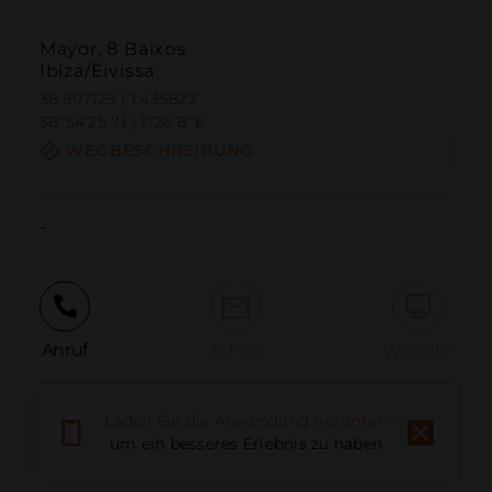
Mayor, 8 Baixos
Ibiza/Eivissa
38.907129 | 1.435827
38º54'25''N | 1º26'8''E
WEGBESCHREIBUNG
-
Anruf
E-Mail
Website
Laden Sie die Anwendung herunter,
Problem melden
um ein besseres Erlebnis zu haben