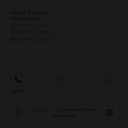
Mayor, 8 Baixos
Ibiza/Eivissa
38.907129 | 1.435827
38º54'25''N | 1º26'8''E
CÓMO LLEGAR
-
Llamar
Email
Sitio Web
Descarga la app
para una mejor
Informar problema
experiencia