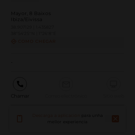
Mayor, 8 Baixos
Ibiza/Eivissa
38.907129 | 1.435827
38º54'25''N | 1º26'8''E
COMO CHEGAR
-
Chamar
Correo electrónico
Sitio web
Descarga a aplicación
para unha
Informar dun problema
mellor experiencia