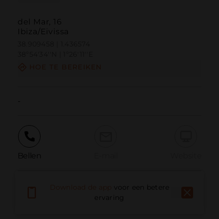
del Mar, 16
Ibiza/Eivissa
38.909458 | 1.436574
38º54'34''N | 1º26'11''E
HOE TE BEREIKEN
-
Bellen
E-mail
Website
Download de app
voor een betere
Probleem melden
ervaring