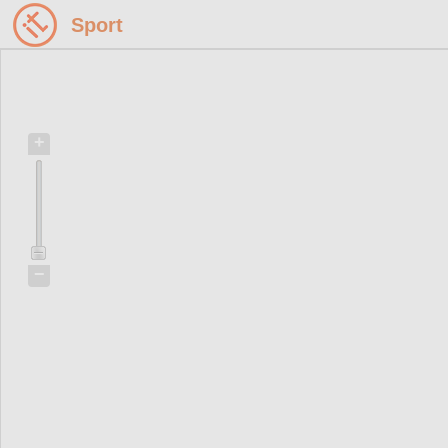
Sport
+
−