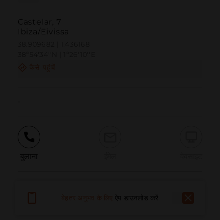
Castelar, 7
Ibiza/Eivissa
38.909682 | 1.436168
38º54'34''N | 1º26'10''E
कैसे पहुंचें
-
बुलाना
ईमेल
वेबसाइट
समस्या की सूचना दें
बेहतर अनुभव के लिए
ऐप डाउनलोड करें