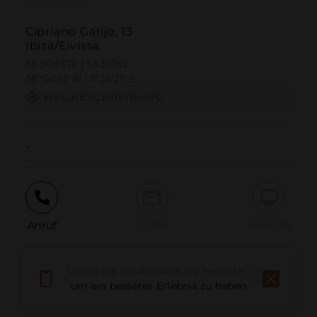
Cipriano Garijo, 13
Ibiza/Eivissa
38.909370 | 1.439182
38º54'33''N | 1º26'21''E
WEGBESCHREIBUNG
-
Anruf
E-Mail
Website
Laden Sie die Anwendung herunter,
Problem melden
um ein besseres Erlebnis zu haben