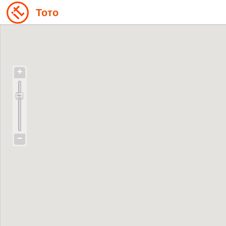
Тото
+
−