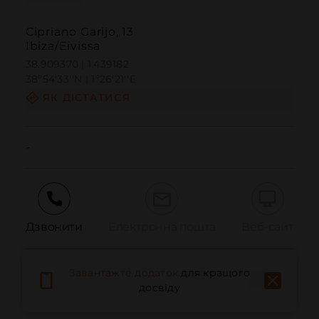
Cipriano Garijo, 13
Ibiza/Eivissa
38.909370 | 1.439182
38º54'33''N | 1º26'21''E
ЯК ДІСТАТИСЯ
-
Дзвонити
Електронна пошта
Веб-сайт
Завантажте додаток
для кращого
Повідомити про проблему
досвіду