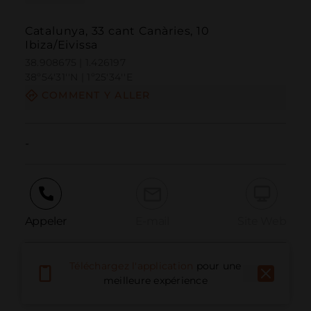
Catalunya, 33 cant Canàries, 10
Ibiza/Eivissa
38.908675 | 1.426197
38º54'31''N | 1º25'34''E
COMMENT Y ALLER
-
Appeler
E-mail
Site Web
Téléchargez l'application
pour une
Signaler un problème
meilleure expérience