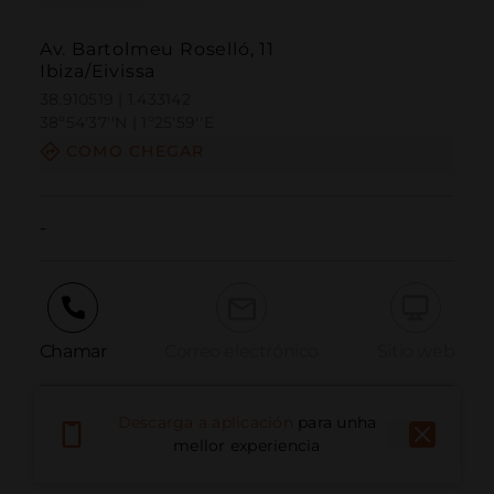
Av. Bartolmeu Roselló, 11
Ibiza/Eivissa
38.910519 | 1.433142
38º54'37''N | 1º25'59''E
COMO CHEGAR
-
Chamar
Correo electrónico
Sitio web
Descarga a aplicación
para unha
Informar dun problema
mellor experiencia