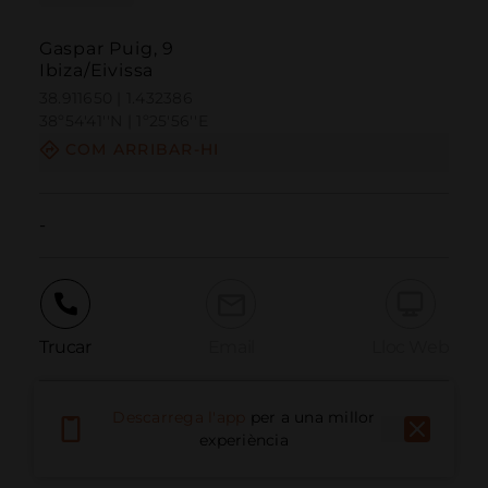
Gaspar Puig, 9
Ibiza/Eivissa
38.911650 | 1.432386
38º54'41''N | 1º25'56''E
COM ARRIBAR-HI
-
Trucar
Email
Lloc Web
Descarrega l'app
per a una millor
Informar problema
experiència