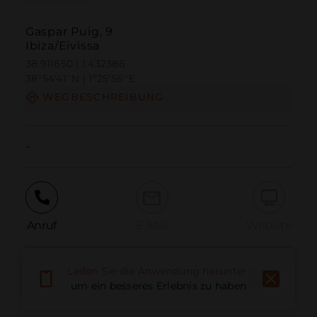
Gaspar Puig, 9
Ibiza/Eivissa
38.911650 | 1.432386
38º54'41''N | 1º25'56''E
WEGBESCHREIBUNG
-
Anruf
E-Mail
Website
Laden Sie die Anwendung herunter,
Problem melden
um ein besseres Erlebnis zu haben