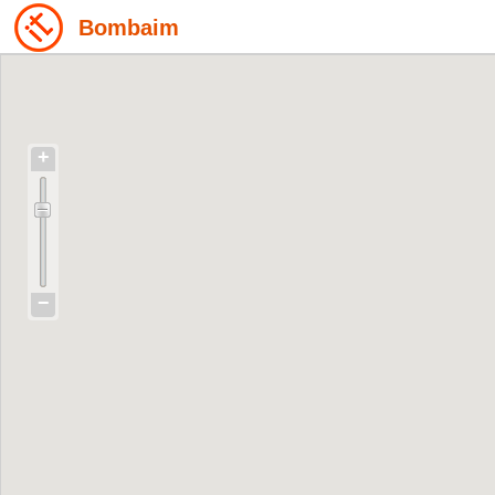
Bombaim
+
−