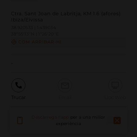
Ctra. Sant Joan de Labritja, KM 1.6 (afores)
Ibiza/Eivissa
38.920533 | 1.439034
38º55'13''N | 1º26'20''E
COM ARRIBAR-HI
-
Trucar
Email
Lloc Web
Descarrega l'app
per a una millor
Informar problema
experiència