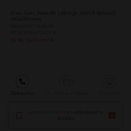
Ctra. Sant Joan de Labritja, KM 1.6 (afores)
Ibiza/Eivissa
38.920533 | 1.439034
38º55'13''N | 1º26'20''E
ЯК ДІСТАТИСЯ
-
Дзвонити
Електронна пошта
Веб-сайт
Завантажте додаток
для кращого
Повідомити про проблему
досвіду