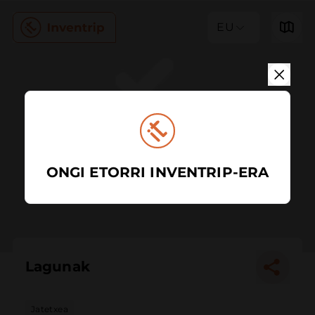
EU
ONGI ETORRI INVENTRIP-ERA
Lagunak
Jatetxea