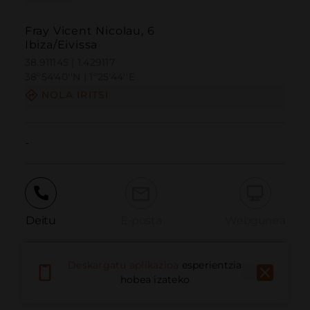
Fray Vicent Nicolau, 6
Ibiza/Eivissa
38.911145 | 1.429117
38º54'40''N | 1º25'44''E
NOLA IRITSI
-
Deitu
E-posta
Webgunea
Deskargatu aplikazioa
esperientzia
Eman arazoa
hobea izateko