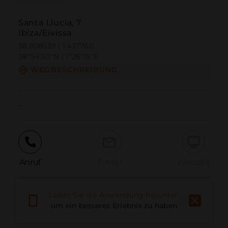
Santa Llucia, 7
Ibiza/Eivissa
38.908539 | 1.437760
38º54'30''N | 1º26'15''E
WEGBESCHREIBUNG
-
Anruf
E-Mail
Website
Laden Sie die Anwendung herunter,
Problem melden
um ein besseres Erlebnis zu haben