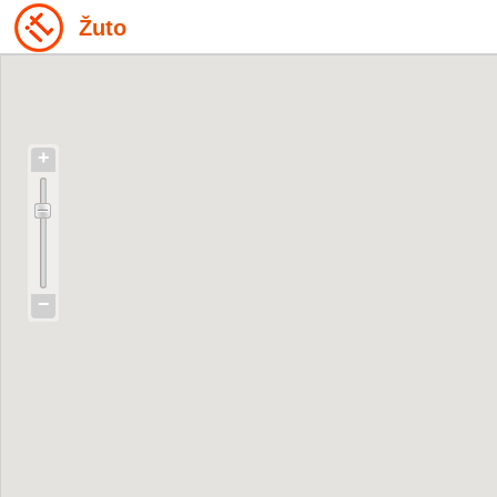
Žuto
+
−