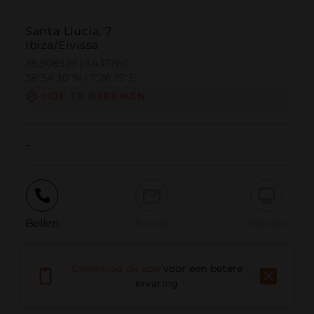
Santa Llucia, 7
Ibiza/Eivissa
38.908539 | 1.437760
38º54'30''N | 1º26'15''E
HOE TE BEREIKEN
-
Bellen
E-mail
Website
Download de app
voor een betere
Probleem melden
ervaring