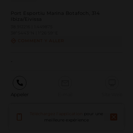
Port Esportiu Marina Botafoch, 314
Ibiza/Eivissa
38.912216 | 1.449875
38º54'43''N | 1º26'59''E
COMMENT Y ALLER
-
Appeler
E-mail
Site Web
Téléchargez l'application
pour une
Signaler un problème
meilleure expérience