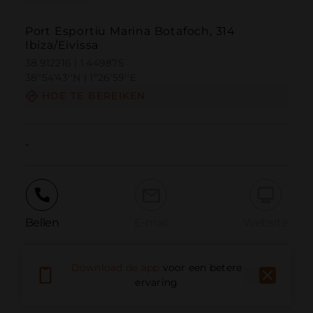
Port Esportiu Marina Botafoch, 314
Ibiza/Eivissa
38.912216 | 1.449875
38º54'43''N | 1º26'59''E
HOE TE BEREIKEN
-
Bellen
E-mail
Website
Download de app
voor een betere
Probleem melden
ervaring