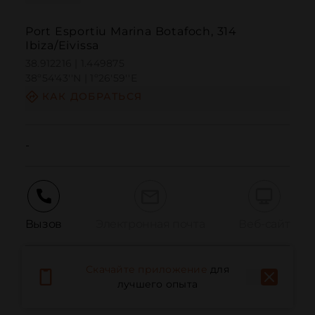
Port Esportiu Marina Botafoch, 314
Ibiza/Eivissa
38.912216 | 1.449875
38º54'43''N | 1º26'59''E
КАК ДОБРАТЬСЯ
-
Вызов
Электронная почта
Веб-сайт
Скачайте приложение
для
Сообщить о проблеме
лучшего опыта