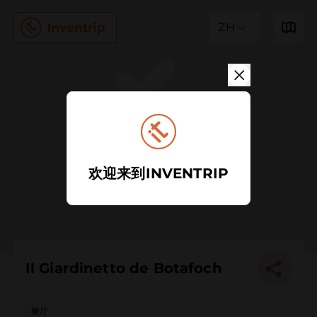
ZH
欢迎来到INVENTRIP
Il Giardinetto de Botafoch
餐厅