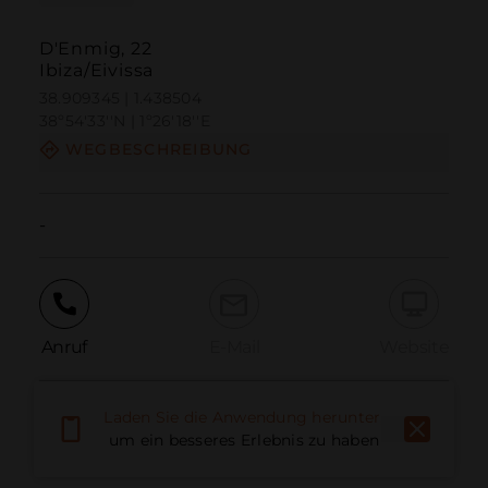
D'Enmig, 22
Ibiza/Eivissa
38.909345 | 1.438504
38º54'33''N | 1º26'18''E
WEGBESCHREIBUNG
-
Anruf
E-Mail
Website
Laden Sie die Anwendung herunter,
Problem melden
um ein besseres Erlebnis zu haben