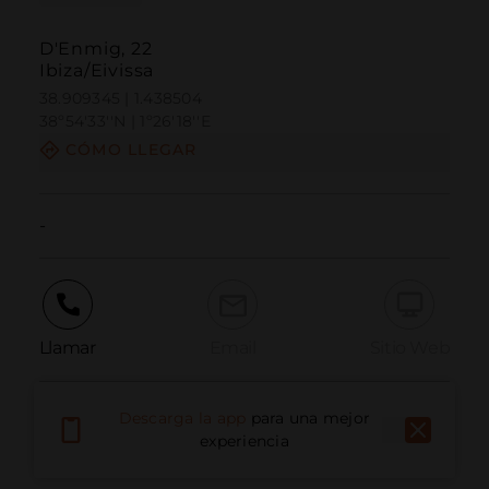
D'Enmig, 22
Ibiza/Eivissa
38.909345 | 1.438504
38º54'33''N | 1º26'18''E
CÓMO LLEGAR
-
Llamar
Email
Sitio Web
Descarga la app
para una mejor
Informar problema
experiencia