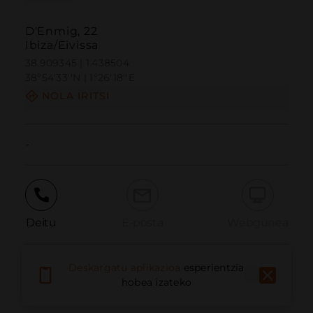
D'Enmig, 22
Ibiza/Eivissa
38.909345 | 1.438504
38º54'33''N | 1º26'18''E
NOLA IRITSI
-
Deitu
E-posta
Webgunea
Deskargatu aplikazioa
esperientzia
Eman arazoa
hobea izateko