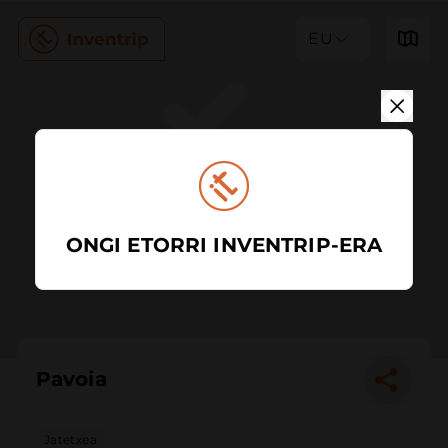
EU
ONGI ETORRI INVENTRIP-ERA
Pavoia
Jatetxea