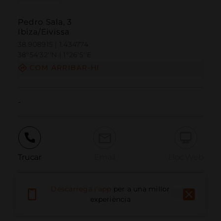
Pedro Sala, 3
Ibiza/Eivissa
38.908915 | 1.434774
38º54'32''N | 1º26'5''E
COM ARRIBAR-HI
-
Trucar
Email
Lloc Web
Descarrega l'app
per a una millor
Informar problema
experiència