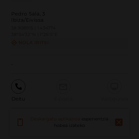
Pedro Sala, 3
Ibiza/Eivissa
38.908915 | 1.434774
38º54'32''N | 1º26'5''E
NOLA IRITSI
-
Deitu
E-posta
Webgunea
Deskargatu aplikazioa
esperientzia
Eman arazoa
hobea izateko