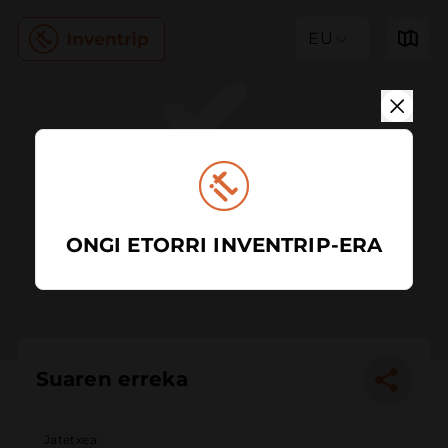
EU
ONGI ETORRI INVENTRIP-ERA
Suaren erreka
Jatetxea