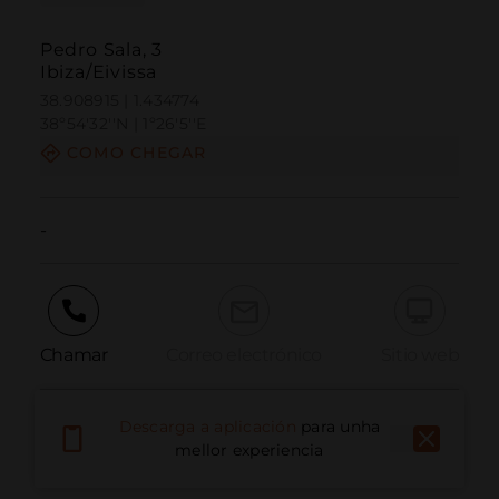
Pedro Sala, 3
Ibiza/Eivissa
38.908915 | 1.434774
38º54'32''N | 1º26'5''E
COMO CHEGAR
-
Chamar
Correo electrónico
Sitio web
Descarga a aplicación
para unha
Informar dun problema
mellor experiencia