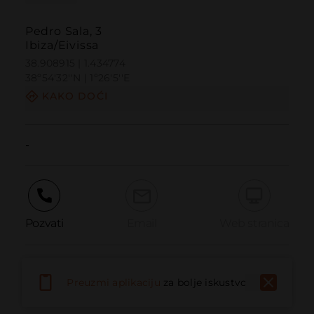
Pedro Sala, 3
Ibiza/Eivissa
38.908915 | 1.434774
38º54'32''N | 1º26'5''E
KAKO DOĆI
-
Pozvati
Email
Web stranica
Prijaviti problem
Preuzmi aplikaciju
za bolje iskustvo