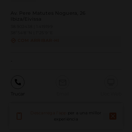
Av. Pere Matutes Noguera, 26
Ibiza/Eivissa
38.902438 | 1.419199
38º54'8''N | 1º25'9''E
COM ARRIBAR-HI
-
Trucar
Email
Lloc Web
Descarrega l'app
per a una millor
Informar problema
experiència