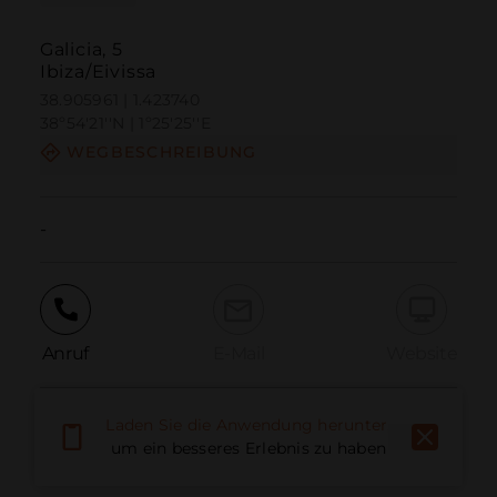
Galicia, 5
Ibiza/Eivissa
38.905961 | 1.423740
38º54'21''N | 1º25'25''E
WEGBESCHREIBUNG
-
Anruf
E-Mail
Website
Laden Sie die Anwendung herunter,
Problem melden
um ein besseres Erlebnis zu haben