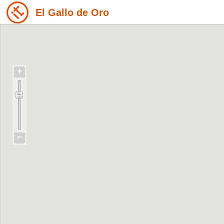
El Gallo de Oro
+
−