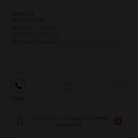
Galicia, 5
Ibiza/Eivissa
38.905961 | 1.423740
38º54'21''N | 1º25'25''E
COMO CHEGAR
-
Ligar
E-mail
Site
Descarregue a App
para uma melhor
Relatar problema
experiência