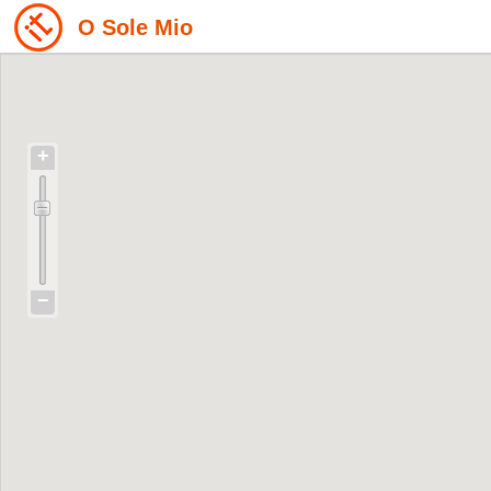
O Sole Mio
+
−