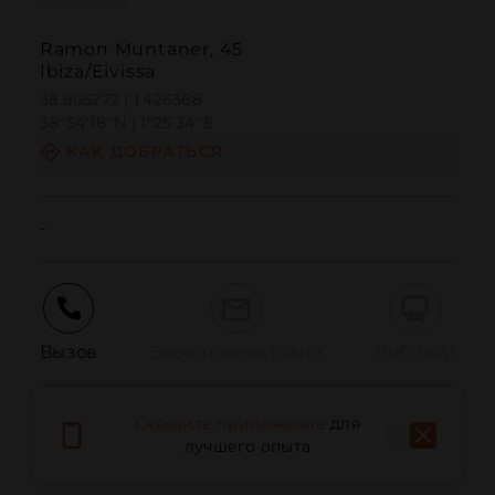
Ramon Muntaner, 45
Ibiza/Eivissa
38.905272 | 1.426368
38º54'18''N | 1º25'34''E
КАК ДОБРАТЬСЯ
-
Вызов
Электронная почта
Веб-сайт
Скачайте приложение
для
Сообщить о проблеме
лучшего опыта