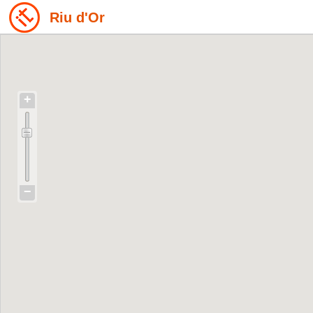
Riu d'Or
+
−