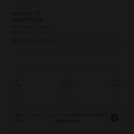
Asturies, 10
Ibiza/Eivissa
38.905442 | 1.422632
38º54'19''N | 1º25'21''E
COMO CHEGAR
-
Ligar
E-mail
Site
Descarregue a App
para uma melhor
Relatar problema
experiência