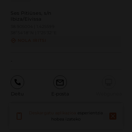
Ses Pitiüses, s/n
Ibiza/Eivissa
38.905004 | 1.425599
38º54'18''N | 1º25'32''E
NOLA IRITSI
-
Deitu
E-posta
Webgunea
Deskargatu aplikazioa
esperientzia
Eman arazoa
hobea izateko