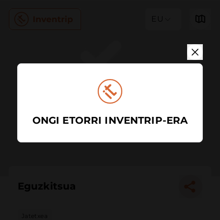
EU
ONGI ETORRI INVENTRIP-ERA
Eguzkitsua
Jatetxea