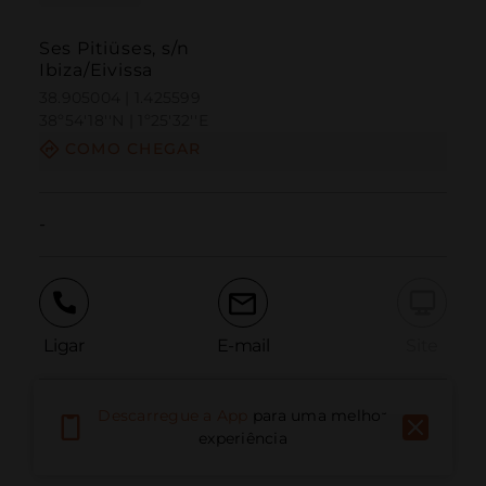
Ses Pitiüses, s/n
Ibiza/Eivissa
38.905004 | 1.425599
38º54'18''N | 1º25'32''E
COMO CHEGAR
-
Ligar
E-mail
Site
Descarregue a App
para uma melhor
Relatar problema
experiência