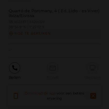
Quartó de Portmany, 4 ( Ed. Lido - es Viver)
Ibiza/Eivissa
38.902337 | 1.420059
38º54'8''N | 1º25'12''E
HOE TE BEREIKEN
-
Bellen
E-mail
Website
Download de app
voor een betere
Probleem melden
ervaring